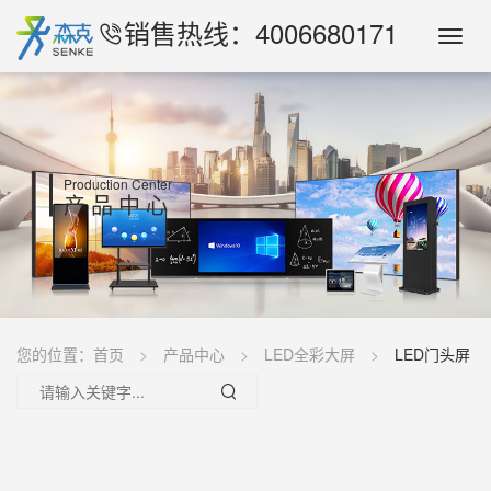
销售热线：4006680171
Toggl
Navig
Production Center
产品中心
您的位置：
首页
产品中心
LED全彩大屏
LED门头屏