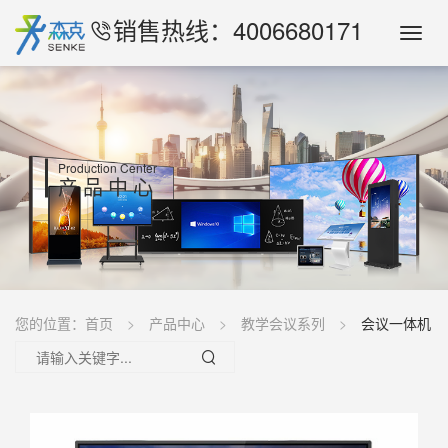
销售热线：4006680171
Toggl
Navig
Production Center
产品中心
您的位置：
首页
产品中心
教学会议系列
会议一体机