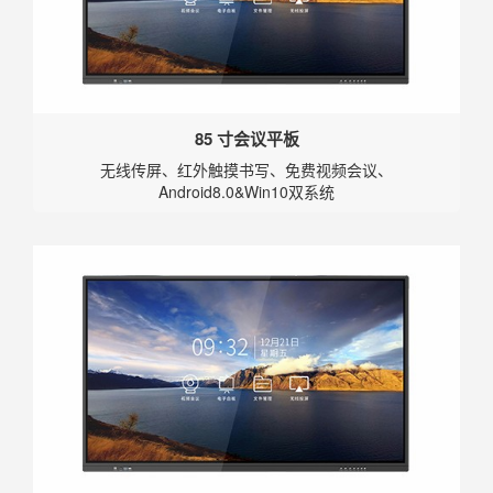
85 寸会议平板
无线传屏、红外触摸书写、免费视频会议、
Android8.0&Win10双系统