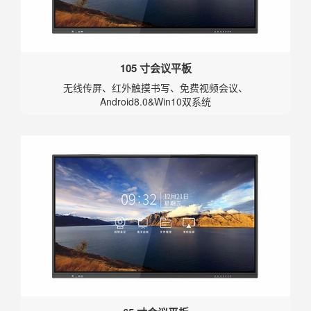
105 寸会议平板
无线传屏、红外触摸书写、免费视频会议、
Android8.0&Win10双系统