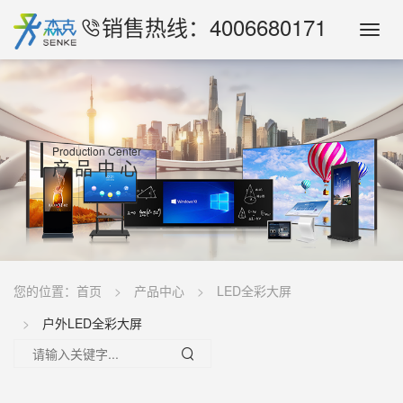
销售热线：4006680171
Toggl
Navig
Production Center
产品中心
您的位置：
首页
产品中心
LED全彩大屏
户外LED全彩大屏