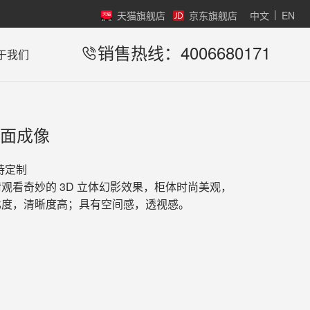
|
天猫旗舰店
京东旗舰店
中文
EN
销售热线：4006680171
于我们
单面成像
持定制
观看奇妙的 3D 立体幻影效果，柜体时尚美观，
比度，清晰度高；具有空间感，透视感。